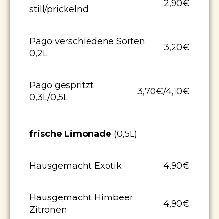
2,90€
still/prickelnd
Pago verschiedene Sorten
3,20€
0,2L
Pago gespritzt
3,70€/4,10€
0,3L/0,5L
frische Limonade
(0,5L)
Hausgemacht Exotik
4,90€
Hausgemacht Himbeer
4,90€
Zitronen